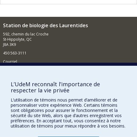
Station de biologie des Laurentides
592, chemin du lac Croche
St-Hippolyte, QC
J8A 3K9
450 563-3111
Courriel
Nouvelles
Comment soutenir la SBL?
L’UdeM reconnaît l’importance de
respecter la vie privée
BESOIN D'AIDE?
L’utilisation de témoins nous permet d’améliorer et de
Plan du site
personnaliser votre expérience Web. Certains témoins
Signaler une erreur
sont obligatoires pour assurer le fonctionnement et la
sécurité du site Web, alors que d’autres enregistrent vos
Accessibilité
préférences. En acceptant tout, vous consentez à notre
utilisation de témoins pour mieux répondre à vos besoins.
FACULTÉ DES ARTS ET DES SCIENCES