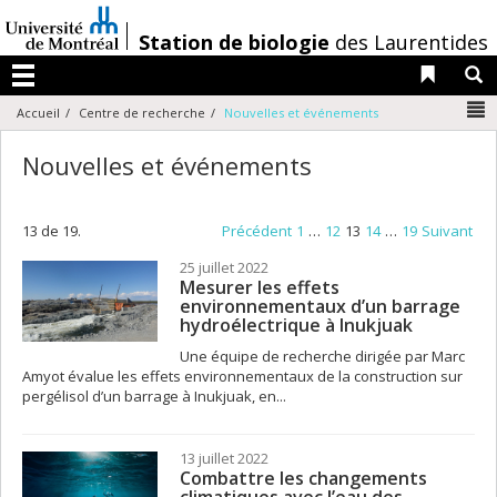
Passer
au
/
Station de biologie
des Laurentides
contenu
Liens 
R
Menu
N
Accueil
Centre de recherche
Nouvelles et événements
Nouvelles et événements
13 de 19.
Précédent
1
…
12
13
14
…
19
Suivant
25 juillet 2022
Mesurer les effets
environnementaux d’un barrage
hydroélectrique à Inukjuak
Une équipe de recherche dirigée par Marc
Amyot évalue les effets environnementaux de la construction sur
pergélisol d’un barrage à Inukjuak, en...
13 juillet 2022
Combattre les changements