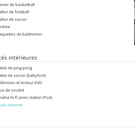
anier de basketball
allon de football
allon de soccer
risbee
aquettes de badminton
tés intérieures
able de ping-pong
able de soccer (babyfoot)
élévision et lecteur DVD
eux de société
haîne hi-fi (avec station iPod)
ccès Internet