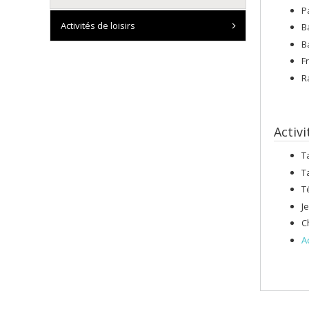
P
Activités de loisirs
B
B
F
R
Activi
T
T
T
J
C
A