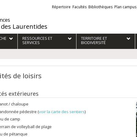
Liens
Répertoire
Facultés
Bibliothèques
Plan campus
externes
ences
des Laurentides
CHE
RESSOURCES ET
TERRITOIRE ET
SERVICES
BIODIVERSITÉ
ités de loisirs
tés extérieures
anot / chaloupe
andonnée pédestre (
voir la carte des sentiers
)
eu de camp
errain de volleyball de plage
eu de pétanque