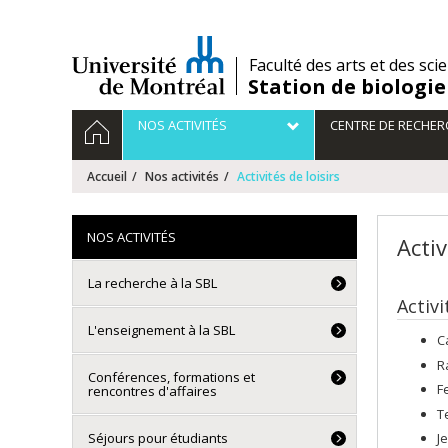
Passer
au
contenu
/
Faculté des arts et des sci
Station de biologie
Navigation
ACCUEIL
NOS ACTIVITÉS
CENTRE DE RECHER
principale
Accueil
Nos activités
Activités de loisirs
NOS ACTIVITÉS
Activ
La recherche à la SBL
Activi
L'enseignement à la SBL
C
R
Conférences, formations et
F
rencontres d'affaires
T
Séjours pour étudiants
J