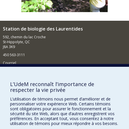
Station de biologie des Laurentides
592, chemin du lac Croche
St-Hippolyte, QC
J8A 3K9
450 563-3111
Courriel
Nouvelles
Comment soutenir la SBL?
L’UdeM reconnaît l’importance de
respecter la vie privée
BESOIN D'AIDE?
L’utilisation de témoins nous permet d’améliorer et de
Plan du site
personnaliser votre expérience Web. Certains témoins
Signaler une erreur
sont obligatoires pour assurer le fonctionnement et la
sécurité du site Web, alors que d’autres enregistrent vos
Accessibilité
préférences. En acceptant tout, vous consentez à notre
utilisation de témoins pour mieux répondre à vos besoins.
FACULTÉ DES ARTS ET DES SCIENCES