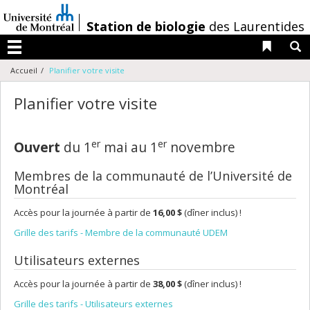
Passer
au
/
Station de biologie
des Laurentides
contenu
Liens 
R
Menu
Accueil
Planifier votre visite
Planifier votre visite
er
er
Ouvert
du 1
mai au 1
novembre
Membres de la communauté de l’Université de
Montréal
Accès pour la journée à partir de
16,00 $
(dîner inclus) !
Grille des tarifs - Membre de la communauté UDEM
Utilisateurs externes
Accès pour la journée à partir de
38,00 $
(dîner inclus) !
Grille des tarifs - Utilisateurs externes